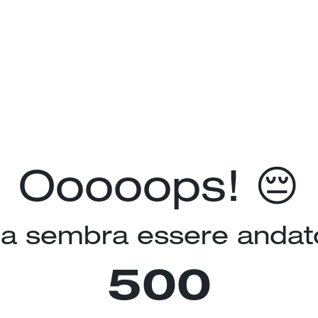
Ooooops! 😔
a sembra essere andato
500