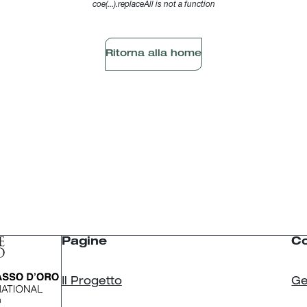
coe(...).replaceAll is not a function
Ritorna alla home
Pagine
Co
Il Progetto
Ge