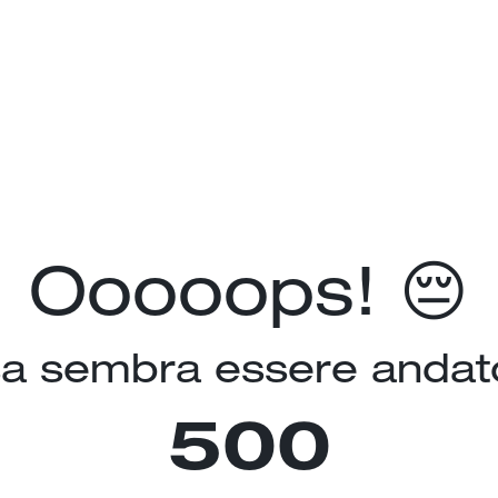
Ooooops! 😔
a sembra essere andato
500