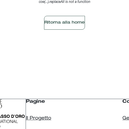
coe(...).replaceAll is not a function
Ritorna alla home
Pagine
Co
Il Progetto
Ge